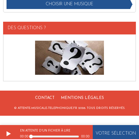
CHOISIR UNE MUSIQUE
DES QUESTIONS ?
CONTACT
MENTIONS LÉGALES
© ATTENTE-MUSICALE-TELEPHONIQUE.FR 2026. TOUS DROITS RÉSERVÉS.
EN ATTENTE D'UN FICHIER À LIRE
VOTRE SÉLECTION
00:00
00:00